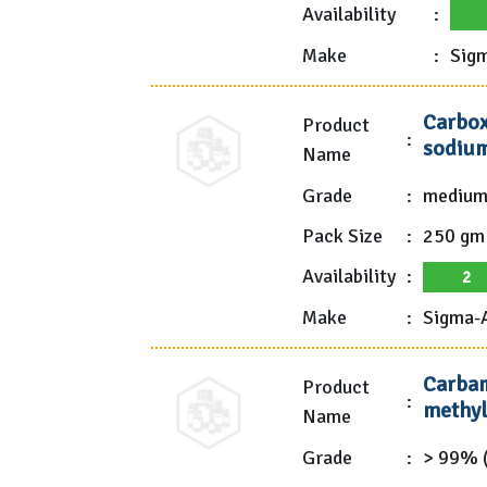
Availability
:
Make
:
Sigm
Carbox
Product
:
sodium
Name
Grade
:
medium 
Pack Size
:
250 gm
Availability
:
2
Make
:
Sigma-A
Carbam
Product
:
methyl
Name
Grade
:
> 99% (