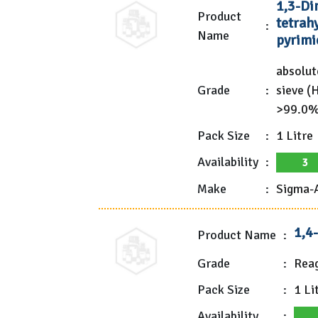
1,3-Di
Product
tetrah
:
Name
pyrimi
absolut
Grade
:
sieve (
>99.0%
Pack Size
:
1 Litre
Availability
:
3
Make
:
Sigma-A
1,4
Product Name
:
Grade
:
Rea
Pack Size
:
1 Li
Availability
: