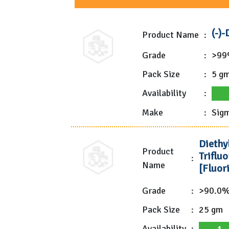
(-)-
Product Name
:
Grade
:
>9
Pack Size
:
5 g
Availability
:
Make
:
Sigm
Diethy
Product
Trifluo
:
Name
[Fluor
Grade
:
>90.0%
Pack Size
:
25 gm
Availability
: