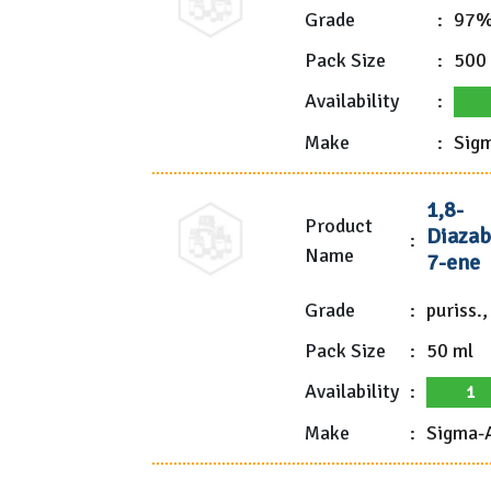
Grade
:
97
Pack Size
:
500
Availability
:
Make
:
Sigm
1,8-
Product
Diazab
:
Name
7-ene
Grade
:
puriss.
Pack Size
:
50 ml
Availability
:
1
Make
:
Sigma-A