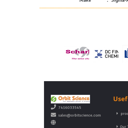
Make
:
Sigma-A
Usef
7416033545
prod
sales@orbitscience.com
Our 