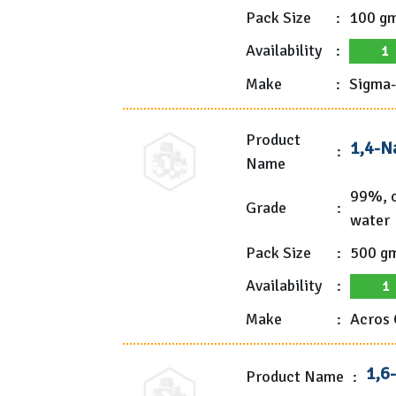
Pack Size
:
100 g
Availability
:
1
Make
:
Sigma-
Product
1,4-N
:
Name
99%, c
Grade
:
water
Pack Size
:
500 g
Availability
:
1
Make
:
Acros 
1,6
Product Name
: