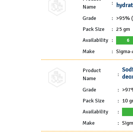
:
hydrat
Name
Grade
:
>95% (
Pack Size
:
25 gm
Availability
:
6
Make
:
Sigma-
Sod
Product
:
deo
Name
Grade
:
>97%
Pack Size
:
10 
Availability
:
Make
:
Sigm