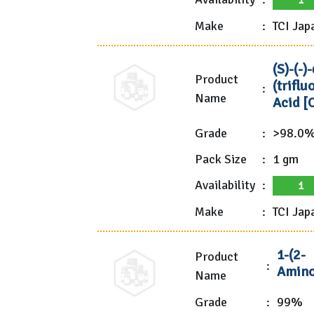
1
Make
:
TCI Jap
(S)-(-
Product
(trifl
:
Name
Acid [
Grade
:
>98.0%
Pack Size
:
1 gm
Availability
:
1
Make
:
TCI Jap
1-(2-
Product
:
Amino
Name
Grade
:
99%