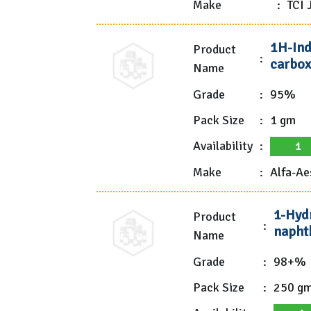
Make
:
TCI 
1H-Ind
Product
:
carbox
Name
Grade
:
95%
Pack Size
:
1 gm
Availability
:
1
Make
:
Alfa-Ae
1-Hyd
Product
:
napht
Name
Grade
:
98+%
Pack Size
:
250 g