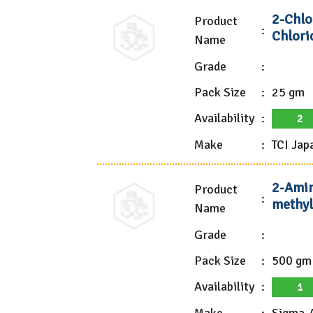
2-Chlo
Product
:
Chlori
Name
Grade
:
Pack Size
:
25 gm
Availability
:
2
Make
:
TCI Jap
2-Amin
Product
:
methyl
Name
Grade
:
Pack Size
:
500 gm
Availability
:
1