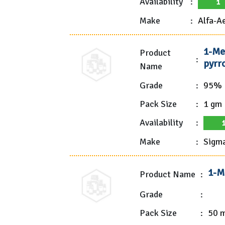
Availability
:
1
Make
:
Alfa-A
1-Me
Product
:
pyrro
Name
Grade
:
95%
Pack Size
:
1 gm
Availability
:
Make
:
Sigma
1-M
Product Name
:
Grade
:
Pack Size
:
50 