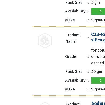
Pack Size
:
5 gm
Availability
:
1
Make
:
Sigma-A
C18-Re
Product
:
silica 
Name
for col
Grade
:
chromat
capped
Pack Size
:
50 gm
Availability
:
1
Make
:
Sigma-A
Sodium
Product